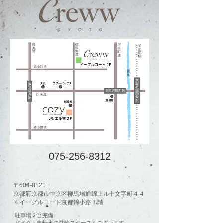
075-256-8312
〒604-8121
​京都府京都市中京区柳馬場通錦上ル十文字町４４
４イーグルコート京都錦小路１階
駐車場２台完備
​バイク・自転車の駐輪スペースもございます。