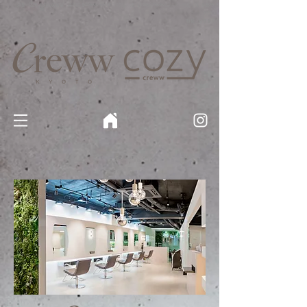
京都・四条 烏丸の美容室・美容院【Creww KYOTO (クルー)】【cozy creww(コージークルー)】 京都市 ヘ
アサロン​
​駐輪・駐車場あり