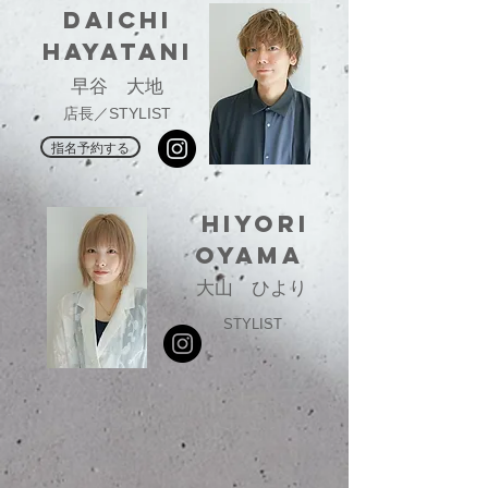
daichi
hayatani
早谷 大地
店長／STYLIST
指名予約する
hiyori
oyama
大山 ひより
STYLIST