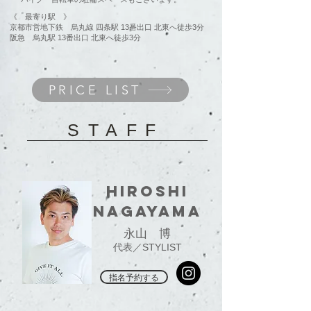
《 最寄り駅 》
京都市営地下鉄 烏丸線 四条駅 13番出口 北東へ徒歩3分
阪急 烏丸駅 13番出口 北東へ徒歩3分
PRICE LIST
STAFF
Hiroshi
nagayama
永山 博
代表／STYLIST
指名予約する