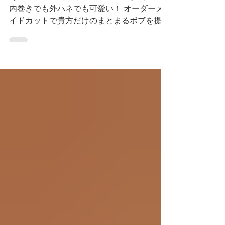
あご下３ｃｍのラインボブ♪ ボブは大人気！
内巻きでも外ハネでも可愛い！ オーダーメ
イドカットで貴方だけのまとまるボブを提供
します！ ぜひ一度お試しください♪ 【ご予約
に関して】 平日は比較的ご予約に空きがあ
ります。 メニューが決まらない方はご相談
クーポンをご活用下さいませ。...