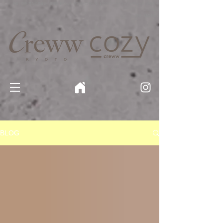
京都・四条 烏丸の美容室・美容院【Creww KYOTO (クルー)】【cozy creww(コージークルー)】 京都市 ヘ
アサロン​
​駐輪・駐車場あり
BLOG