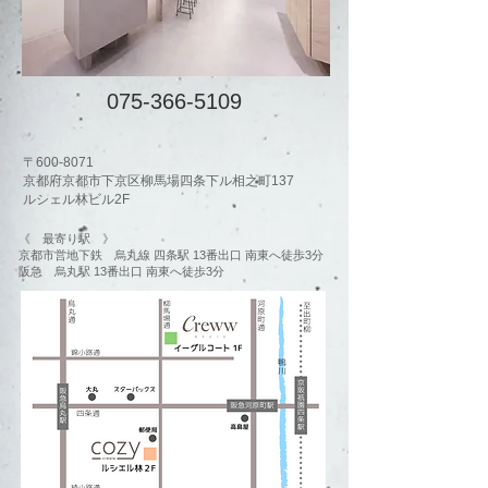
075-366-5109
〒600-8071
​京都府京都市下京区柳馬場四条下ル相之町137
ルシェル林ビル2F
《 最寄り駅 》
京都市営地下鉄 烏丸線 四条駅 13番出口 南東へ徒歩3分
阪急 烏丸駅 13番出口 南東へ徒歩3分