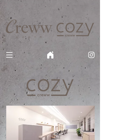
京都・四条 烏丸の美容室・美容院【Creww KYOTO (クルー)】【cozy creww(コージークルー)】 京都市 ヘ
アサロン​
​駐輪・駐車場あり