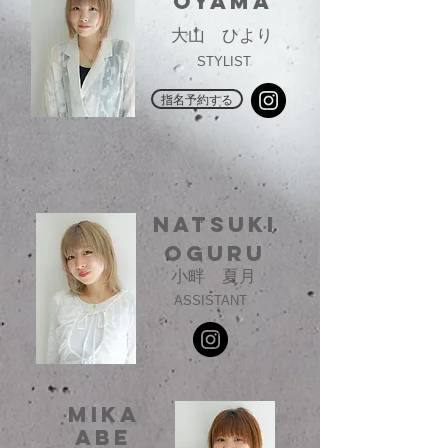
oyama
大山 ひより
STYLIST
指名予約する
NATSUKI
OGURU
小畔 夏月
ASSISTANT
MIKA
ABE