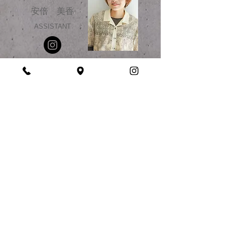
​安倍 美香
ASSISTANT
HANA
NAKAZAWA
中澤 花菜
ASSISTANT
KIRARA
OKADA
岡田 輝星
ASSISTANT