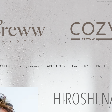
京都・四条 烏丸の美容室
 KYOTO
cozy creww
ABOUT US
GALLERY
PRICE LI
HIROSHI 