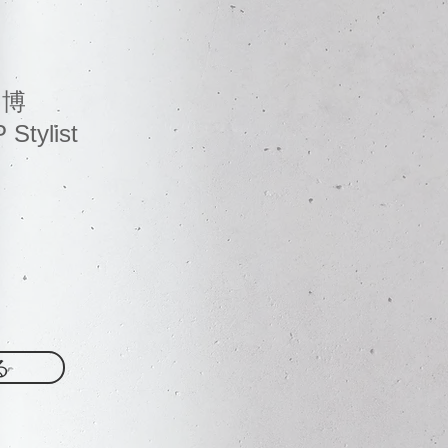
 博
Stylist
る