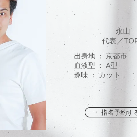
永山
​代表／TOP 
出身地 ： 京都市
血液型 ： A型
趣味 ： カット
指名予約す