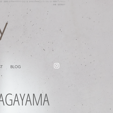
・美容院【Creww KYOTO (クルー)】【cozy creww(コージークルー)】 京都市 ヘアサロン​
​駐輪・駐車場あり
ST
BLOG
NAGAYAMA