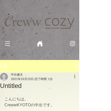
京都・四条 烏丸の美容室・美容院【Creww KYOTO (クルー)】【cozy creww(コージークルー)】 京都市 ヘ
アサロン​
​駐輪・駐車場あり
記事
中出健太
2021年10月15日
読了時間: 1分
Untitled
こんにちは。
CrewwKYOTOの中出です。