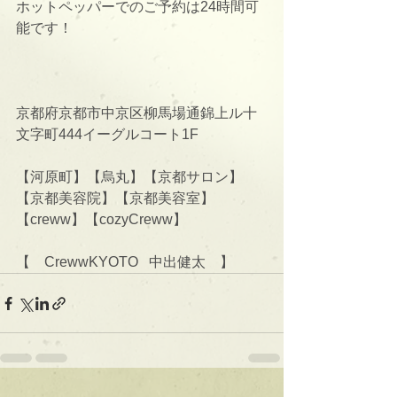
ホットペッパーでのご予約は24時間可
能です！
京都府京都市中京区柳馬場通錦上ル十
文字町444イーグルコート1F
【河原町】【烏丸】【京都サロン】
【京都美容院】【京都美容室】
【creww】【cozyCreww】
【　CrewwKYOTO   中出健太　】