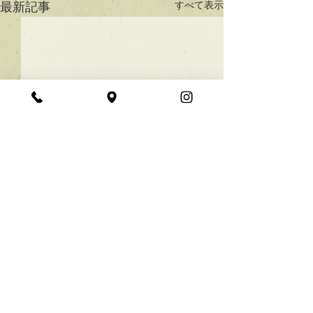
すべて表示
最新記事
★ラインボブ【ぱつっと
ボブ】
あご下３ｃｍのラインボブ♪
コメント
ボブは大人気！内巻きでも外