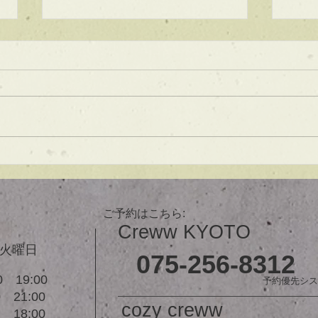
★ラインボブ【ぱつっとボ
ブ】
あご下３ｃｍのラインボブ♪ ボブ
は大人気！内巻きでも外ハネでも
可愛い！ オーダーメイドカット
で貴方だけのまとまるボブを提供
します！ ぜひ一度お試しくださ
【シ
い♪ 【ご予約に関して】 平日は比
ュ！
較的ご予約に空きがあります。
メニューが決まらない方はご相談
ご予約はこちら:
クーポンをご活用下さいませ。...
Creww KYOTO
３火曜日
075-256-8312
 19:00
予約優先シス
21:00
cozy creww
18:00