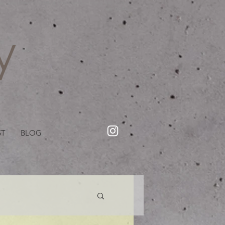
・美容院【Creww KYOTO (クルー)】【cozy creww(コージークルー)】 京都市 ヘアサロン​
​駐輪・駐車場あり
ST
BLOG