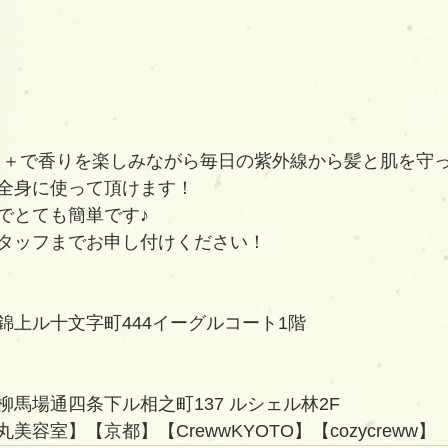
＋＋＋＋で香りを楽しみながら毎日の紫外線から髪と肌を守
全身に使って頂けます！
でとても簡単です♪
タッフまでお申し付けください！
錦上ル十文字町444イーグルコート1階
馬場通四条下ル相之町137 ルシェル林2F   
容室】【京都】【CrewwKYOTO】【cozycreww】