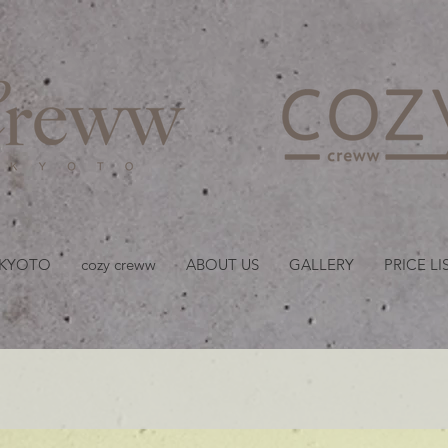
京都・四条 烏丸の美容室
 KYOTO
cozy creww
ABOUT US
GALLERY
PRICE LI