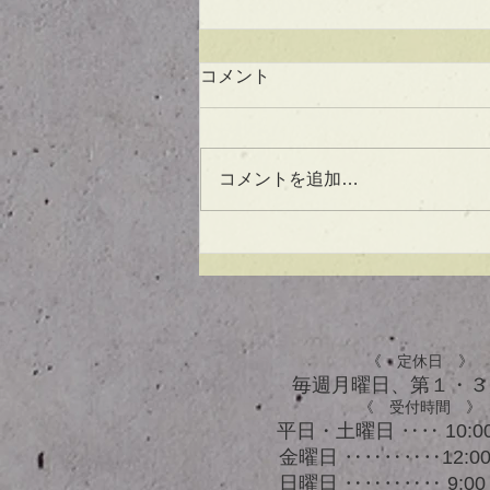
コメント
コメントを追加…
UVケアもできる！？アウト
バスオイル★
《 定休日 》
毎週月曜日、​第１・
《 受付時間 》
平日・土曜日 ‥‥ 10:00
金曜日 ‥‥‥‥‥12:00 
日曜日 ‥‥‥‥‥ 9:00 