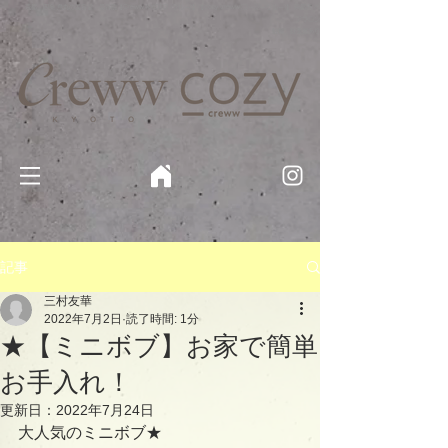
京都・四条 烏丸の美容室・美容院【Creww KYOTO (クルー)】【cozy creww(コージークルー)】 京都市 ヘ
アサロン​
​駐輪・駐車場あり
記事
三村友華
2022年7月2日
読了時間: 1分
★【ミニボブ】お家で簡単
お手入れ！
更新日：
2022年7月24日
大人気のミニボブ★