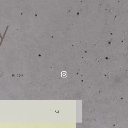
・美容院【Creww KYOTO (クルー)】【cozy creww(コージークルー)】 京都市 ヘアサロン​
​駐輪・駐車場あり
ST
BLOG