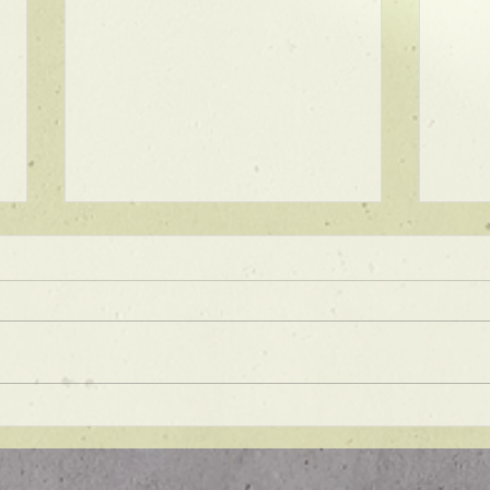
★ラインボブ【ぱつっとボ
ブ】
あご下３ｃｍのラインボブ♪ ボブ
は大人気！内巻きでも外ハネでも
可愛い！ オーダーメイドカット
で貴方だけのまとまるボブを提供
します！ ぜひ一度お試しくださ
【シ
い♪ 【ご予約に関して】 平日は比
ュ！
較的ご予約に空きがあります。