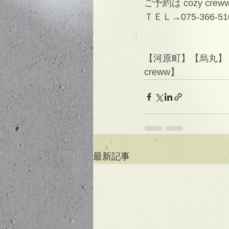
ご予約は cozy cr
ＴＥＬ→075-366-51
【河原町】【烏丸】【
creww】
最新記事