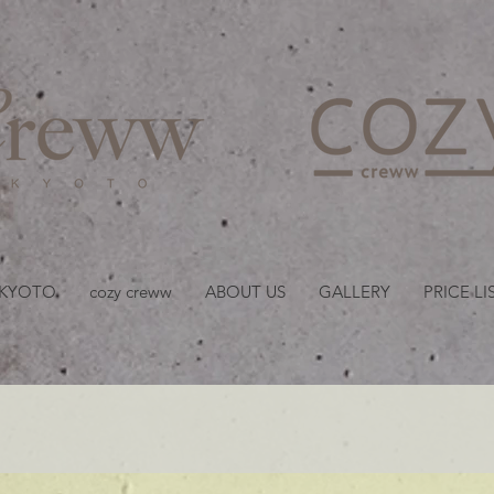
京都・四条 烏丸の美容室
 KYOTO
cozy creww
ABOUT US
GALLERY
PRICE LI