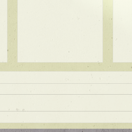
★ラインボブ【ぱつっとボ
ブ】
あご下３ｃｍのラインボブ♪ ボブ
は大人気！内巻きでも外ハネでも
可愛い！ オーダーメイドカット
で貴方だけのまとまるボブを提供
します！ ぜひ一度お試しくださ
【シ
い♪ 【ご予約に関して】 平日は比
ュ！