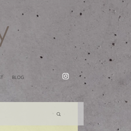
・美容院【Creww KYOTO (クルー)】【cozy creww(コージークルー)】 京都市 ヘアサロン​
​駐輪・駐車場あり
ST
BLOG