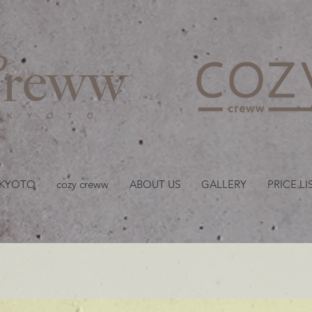
京都・四条 烏丸の美容室
 KYOTO
cozy creww
ABOUT US
GALLERY
PRICE LI