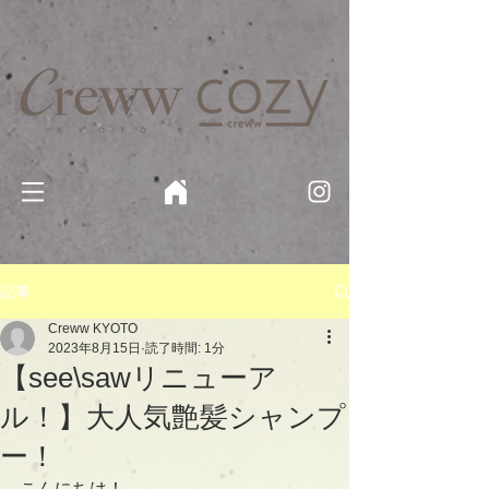
京都・四条 烏丸の美容室・美容院【Creww KYOTO (クルー)】【cozy creww(コージークルー)】 京都市 ヘ
アサロン​
​駐輪・駐車場あり
記事
Creww KYOTO
2023年8月15日
読了時間: 1分
【see\sawリニューア
ル！】大人気艶髪シャンプ
ー！
こんにちは！