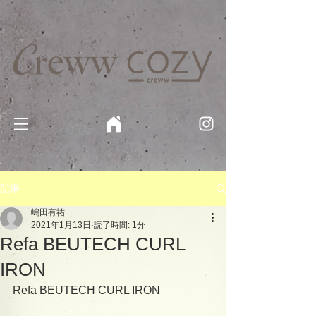
京都・四条 烏丸の美容室・美容院【Creww KYOTO (クルー)】【cozy creww(コージークルー)】 京都市 ヘ
アサロン​
​駐輪・駐車場あり
記事
嶋田有祐
2021年1月13日
読了時間: 1分
Refa BEUTECH CURL
IRON
Refa BEUTECH CURL IRON