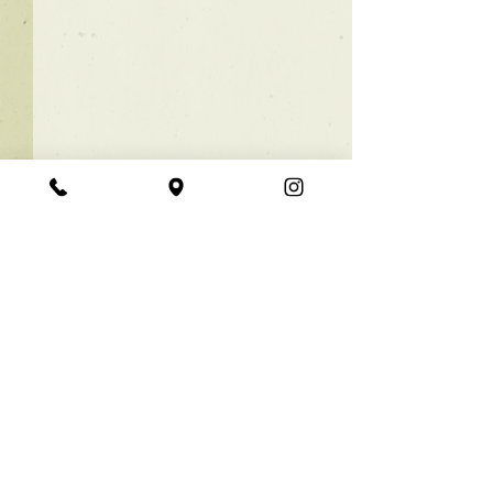
★ラインボブ【ぱつっと
ボブ】
あご下３ｃｍのラインボブ♪
コメント
ボブは大人気！内巻きでも外
ハネでも可愛い！ オーダーメ
イドカットで貴方だけのまと
コメントを追加…
【シンプル】メ
まるボブを提供します！ ぜひ
シュ！
一度お試しください♪ 【ご予
約に関して】 平日は比較的ご