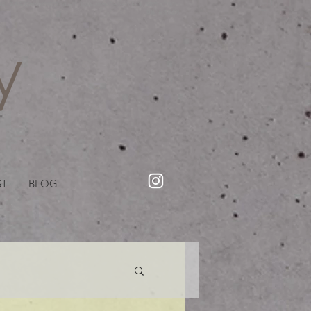
・美容院【Creww KYOTO (クルー)】【cozy creww(コージークルー)】 京都市 ヘアサロン​
​駐輪・駐車場あり
ST
BLOG