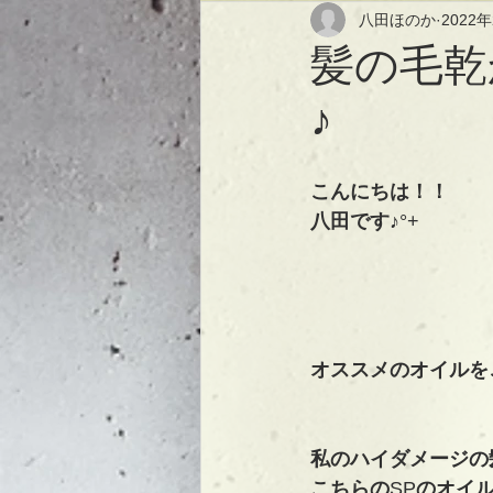
八田ほのか
2022
髪の毛乾
♪
こんにちは！！
八田です♪
°+
オススメのオイルを
私のハイダメージの
こちらの
SP
のオイ