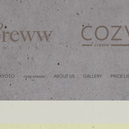
京都・四条 烏丸の美容室
 KYOTO
cozy creww
ABOUT US
GALLERY
PRICE LI