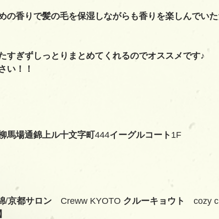
めの香りで髪の毛を保湿しながらも香りを楽しんでいた
たすぎずしっとりまとめてくれるのでオススメです♪
さい！！
柳馬場通錦上ル十文字町
444
イーグルコート
1F
錦
/
京都サロン　
Creww KYOTO 
クルーキョウト　
cozy 
】