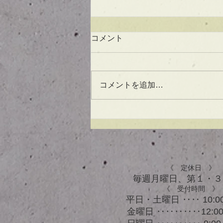
コメント
コメントを追加…
UVケアもできる！？アウト
バスオイル★
《 定休日 》
毎週月曜日、​第１・
《 受付時間 》
平日・土曜日 ‥‥ 10:00
金曜日 ‥‥‥‥‥12:00 