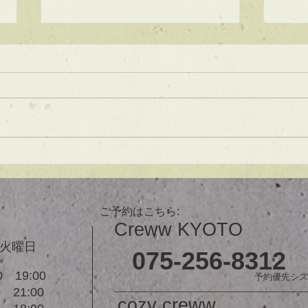
★ラインボブ【ぱつっとボ
ブ】
あご下３ｃｍのラインボブ♪ ボブ
は大人気！内巻きでも外ハネでも
可愛い！ オーダーメイドカット
で貴方だけのまとまるボブを提供
します！ ぜひ一度お試しくださ
【シ
い♪ 【ご予約に関して】 平日は比
ュ！
較的ご予約に空きがあります。
メニューが決まらない方はご相談
ご予約はこちら:
クーポンをご活用下さいませ。...
Creww KYOTO
３火曜日
075-256-8312
 19:00
予約優先シス
21:00
cozy creww