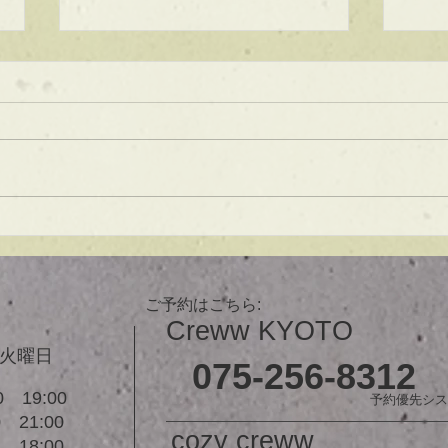
★ラインボブ【ぱつっとボ
ブ】
あご下３ｃｍのラインボブ♪ ボブ
は大人気！内巻きでも外ハネでも
可愛い！ オーダーメイドカット
で貴方だけのまとまるボブを提供
します！ ぜひ一度お試しくださ
【シ
い♪ 【ご予約に関して】 平日は比
ュ！
較的ご予約に空きがあります。
メニューが決まらない方はご相談
ご予約はこちら:
クーポンをご活用下さいませ。...
Creww KYOTO
３火曜日
075-256-8312
 19:00
予約優先シス
21:00
cozy creww
18:00