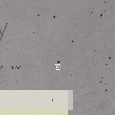
・美容院【Creww KYOTO (クルー)】【cozy creww(コージークルー)】 京都市 ヘアサロン​
​駐輪・駐車場あり
ST
BLOG