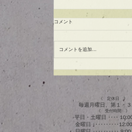
コメント
コメントを追加…
UVケアもできる！？アウト
バスオイル★
《 定休日 》
毎週月曜日、​第１・
《 受付時間 》
平日・土曜日 ‥‥ 10:00
金曜日 ‥‥‥‥‥12:00 
日曜日 ‥‥‥‥‥ 9:00 