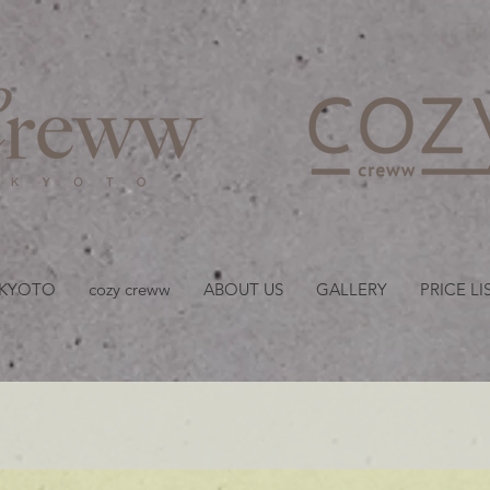
京都・四条 烏丸の美容室
 KYOTO
cozy creww
ABOUT US
GALLERY
PRICE LI