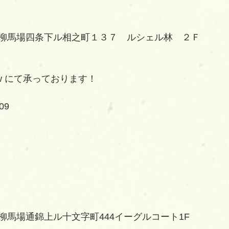
柳馬場四条下ル相之町１３７　ルシェル林　２Ｆ
eww にて承っております！
09
柳馬場通錦上ル十文字町444イーグルコート1F