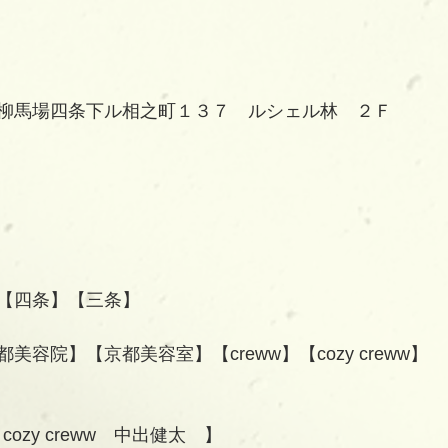
柳馬場四条下ル相之町１３７　ルシェル林　２Ｆ
【四条】【三条】
容院】【京都美容室】【creww】【cozy creww】
/ cozy creww　中出健太　】