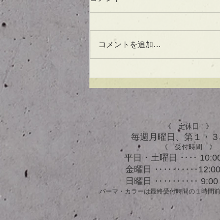
コメントを追加…
UVケアもできる！？アウト
バスオイル★
《 定休日 》
毎週月曜日、​第１・
《 受付時間 》
平日・土曜日 ‥‥ 10:00
金曜日 ‥‥‥‥‥12:00 
日曜日 ‥‥‥‥‥ 9:00 
パーマ・カラーは最終受付時間の１時間