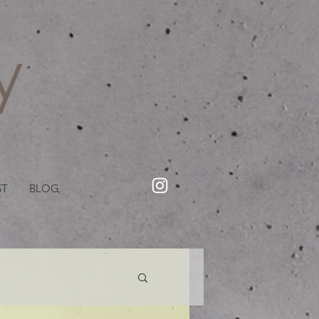
・美容院【Creww KYOTO (クルー)】【cozy creww(コージークルー)】 京都市 ヘアサロン​
​駐輪・駐車場あり
ST
BLOG