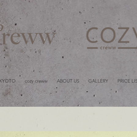
京都・四条 烏丸の美容室
 KYOTO
cozy creww
ABOUT US
GALLERY
PRICE LI