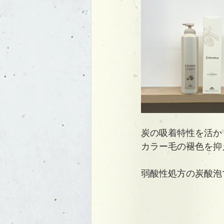
炭の吸着特性を活か
カラー毛の褪色を抑
弱酸性処方の炭酸泡