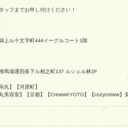
タッフまでお申し付けください！
錦上ル十文字町444イーグルコート1階
馬場通四条下ル相之町137 ルシェル林2F   
烏丸】【河原町】
容室】【京都】【CrewwKYOTO】【cozycreww