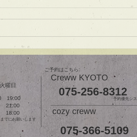
ブ】
あご下３ｃｍのラインボブ♪ ボブ
は大人気！内巻きでも外ハネでも
可愛い！ オーダーメイドカット
で貴方だけのまとまるボブを提供
します！ ぜひ一度お試しくださ
【シ
い♪ 【ご予約に関して】 平日は比
ュ！
較的ご予約に空きがあります。
メニューが決まらない方はご相談
ご予約はこちら:
クーポンをご活用下さいませ。...
Creww KYOTO
３火曜日
075-256-8312
 19:00
予約優先シス
21:00
cozy creww
18:00
前までにお願いします
075-366-5109