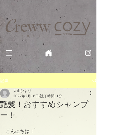
京都・四条 烏丸の美容室・美容院【Creww KYOTO (クルー)】【cozy creww(コージークルー)】 京都市 ヘ
アサロン​
​駐輪・駐車場あり
記事
大山ひより
2022年2月16日
読了時間: 1分
艶髪！おすすめシャンプ
ー！
こんにちは！