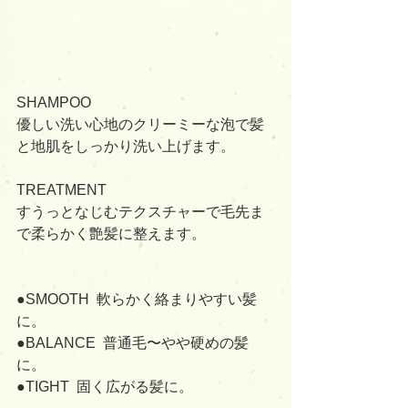
SHAMPOO﻿
優しい洗い心地のクリーミーな泡で髪
と地肌をしっかり洗い上げます。
TREATMENT﻿
すうっとなじむテクスチャーで毛先ま
で柔らかく艶髪に整えます。 ﻿
●SMOOTH  軟らかく絡まりやすい髪
に。﻿
●BALANCE  普通毛〜やや硬めの髪
に。﻿
●TIGHT  固く広がる髪に。﻿