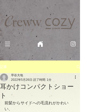
京都・四条 烏丸の美容室・美容院【Creww KYOTO (クルー)】【cozy creww(コージークルー)】 京都市 ヘ
アサロン​
​駐輪・駐車場あり
記事
早谷大地
2022年5月26日
読了時間: 1分
耳かけコンパクトショー
ト
前髪からサイドへの毛流れがかわい
い、