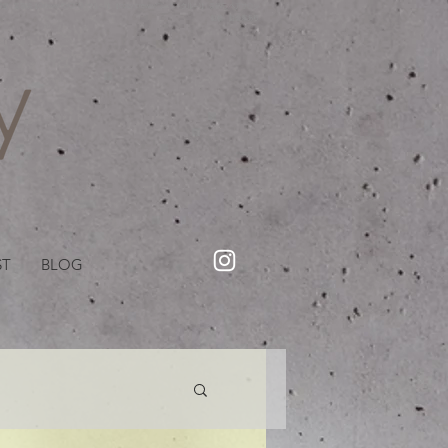
・美容院【Creww KYOTO (クルー)】【cozy creww(コージークルー)】 京都市 ヘアサロン​
​駐輪・駐車場あり
ST
BLOG