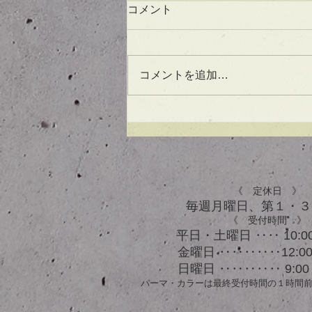
コメント
コメントを追加…
UVケアもできる！？アウト
バスオイル★
《 定休日 》
毎週月曜日、​第１・
《 受付時間 》
平日・土曜日 ‥‥ 10:00
金曜日 ‥‥‥‥‥12:00 
日曜日 ‥‥‥‥‥ 9:00 
パーマ・カラーは最終受付時間の１時間