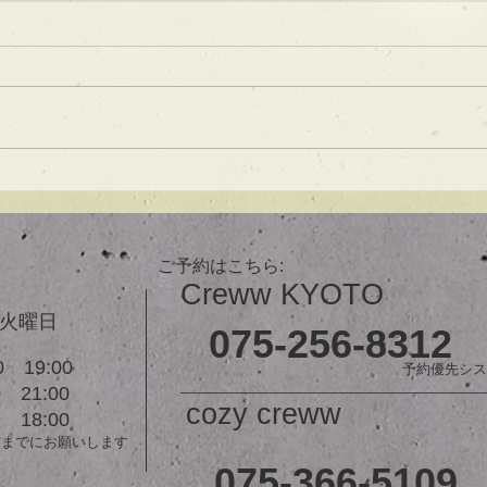
★ラインボブ【ぱつっとボ
ブ】
あご下３ｃｍのラインボブ♪ ボブ
は大人気！内巻きでも外ハネでも
可愛い！ オーダーメイドカット
で貴方だけのまとまるボブを提供
します！ ぜひ一度お試しくださ
【シ
い♪ 【ご予約に関して】 平日は比
ュ！
較的ご予約に空きがあります。
メニューが決まらない方はご相談
ご予約はこちら:
クーポンをご活用下さいませ。...
Creww KYOTO
３火曜日
075-256-8312
 19:00
予約優先シス
21:00
cozy creww
18:00
前までにお願いします
075-366-5109