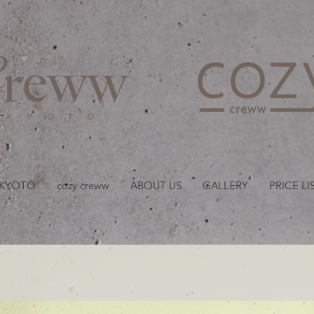
京都・四条 烏丸の美容室
 KYOTO
cozy creww
ABOUT US
GALLERY
PRICE LI