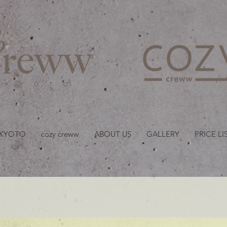
京都・四条 烏丸の美容室
 KYOTO
cozy creww
ABOUT US
GALLERY
PRICE LI