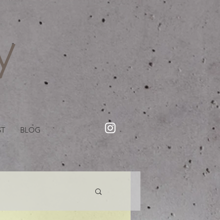
・美容院【Creww KYOTO (クルー)】【cozy creww(コージークルー)】 京都市 ヘアサロン​
​駐輪・駐車場あり
ST
BLOG