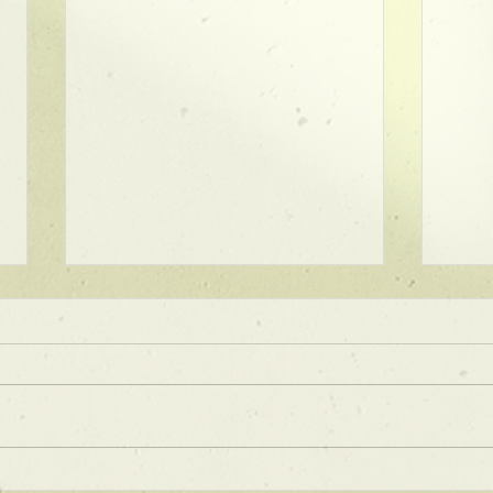
★ラインボブ【ぱつっとボ
ブ】
あご下３ｃｍのラインボブ♪ ボブ
は大人気！内巻きでも外ハネでも
可愛い！ オーダーメイドカット
で貴方だけのまとまるボブを提供
します！ ぜひ一度お試しくださ
【シ