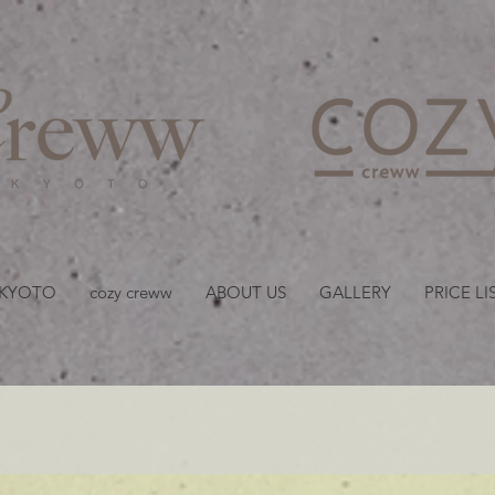
京都・四条 烏丸の美容室
 KYOTO
cozy creww
ABOUT US
GALLERY
PRICE LI