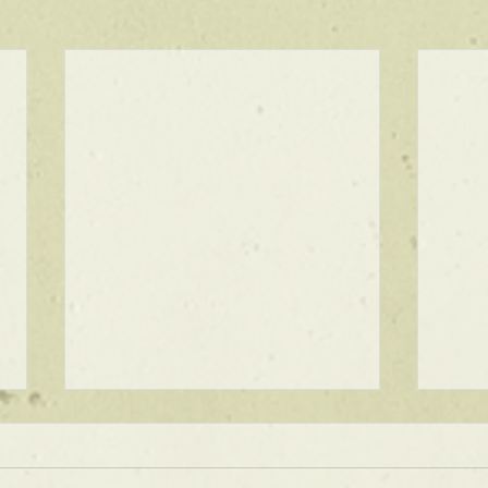
★ラインボブ【ぱつっとボ
ブ】