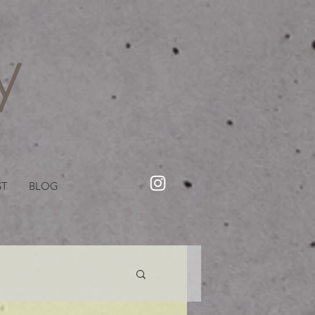
・美容院【Creww KYOTO (クルー)】【cozy creww(コージークルー)】 京都市 ヘアサロン​
​駐輪・駐車場あり
ST
BLOG