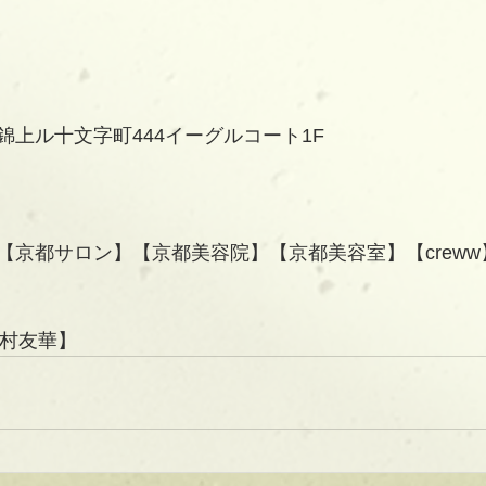
錦上ル十文字町444イーグルコート1F
【京都サロン】【京都美容院】【京都美容室】【creww
【三村友華】