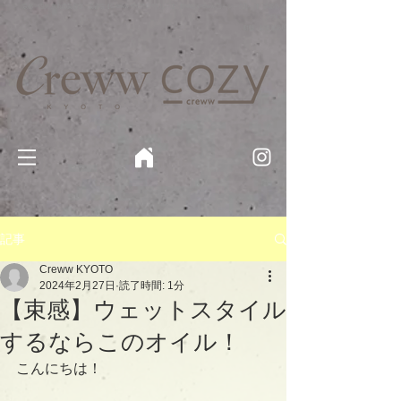
京都・四条 烏丸の美容室・美容院【Creww KYOTO (クルー)】【cozy creww(コージークルー)】 京都市 ヘ
アサロン​
​駐輪・駐車場あり
記事
Creww KYOTO
2024年2月27日
読了時間: 1分
【束感】ウェットスタイル
するならこのオイル！
こんにちは！