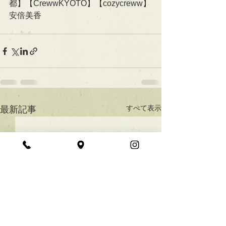
都】【CrewwKYOTO】【cozycreww】
安倍美香
すべて表示
最新記事