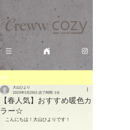
京都・四条 烏丸の美容室・美容院【Creww KYOTO (クルー)】【cozy creww(コージークルー)】 京都市 ヘ
アサロン​
​駐輪・駐車場あり
記事
大山ひより
2023年3月29日
読了時間: 1分
【春人気】おすすめ暖色カ
ラー☆
こんにちは！大山ひよりです！