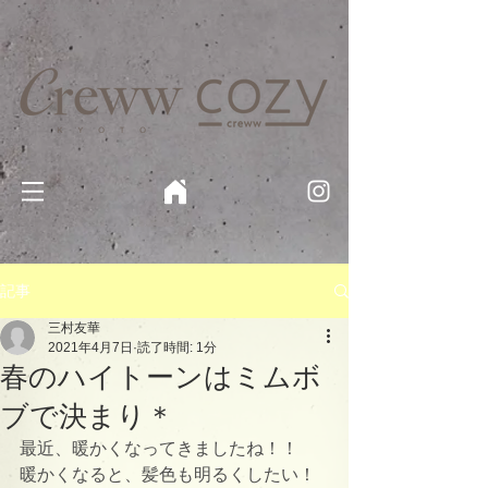
京都・四条 烏丸の美容室・美容院【Creww KYOTO (クルー)】【cozy creww(コージークルー)】 京都市 ヘ
アサロン​
​駐輪・駐車場あり
記事
三村友華
2021年4月7日
読了時間: 1分
春のハイトーンはミムボ
ブで決まり＊
最近、暖かくなってきましたね！！
暖かくなると、髪色も明るくしたい！