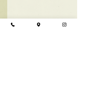
★ラインボブ【ぱつっと
ボブ】
あご下３ｃｍのラインボブ♪
コメント
ボブは大人気！内巻きでも外
ハネでも可愛い！ オーダーメ
イドカットで貴方だけのまと
コメントを追加…
【シンプル】メ
まるボブを提供します！ ぜひ
シュ！
一度お試しください♪ 【ご予
約に関して】 平日は比較的ご
予約に空きがあります。 メニ
《 定休日 》
毎週月曜日、​第１・３火曜日
ューが決まらない方はご相談
《 受付時間 》
クーポンをご活用下さいま
平日・土曜日 ‥‥ 10:00 19:00
金曜日 ‥‥‥‥‥12:00 21:00
せ。...
日曜日 ‥‥‥‥‥ 9:00 18:00