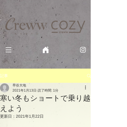
京都・四条 烏丸の美容室・美容院【Creww KYOTO (クルー)】【cozy creww(コージークルー)】 京都市 ヘ
アサロン​
​駐輪・駐車場あり
記事
早谷大地
2021年1月13日
読了時間: 1分
寒い冬もショートで乗り越
えよう
更新日：
2021年1月22日