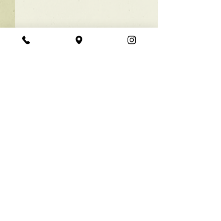
★ラインボブ【ぱつっと
ボブ】
あご下３ｃｍのラインボブ♪
コメント
ボブは大人気！内巻きでも外
ハネでも可愛い！ オーダーメ
イドカットで貴方だけのまと
コメントを追加…
【シンプル】メ
まるボブを提供します！ ぜひ
シュ！