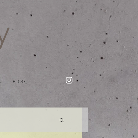
・美容院【Creww KYOTO (クルー)】【cozy creww(コージークルー)】 京都市 ヘアサロン​
​駐輪・駐車場あり
ST
BLOG