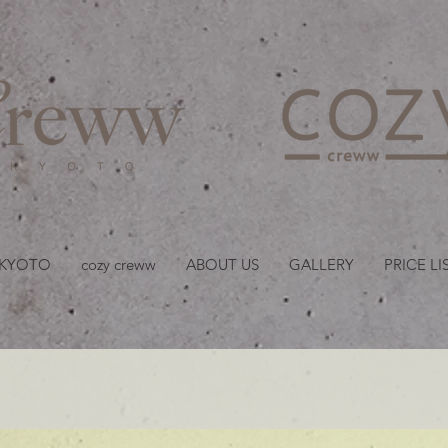
京都・四条 烏丸の美容室
 KYOTO
cozy creww
ABOUT US
GALLERY
PRICE LI