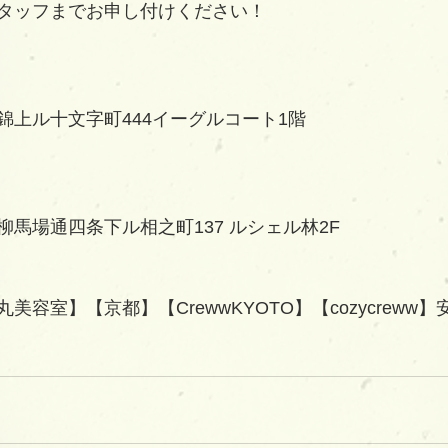
タッフまでお申し付けください！
錦上ル十文字町444イーグルコート1階
馬場通四条下ル相之町137 ルシェル林2F   
容室】【京都】【CrewwKYOTO】【cozycreww