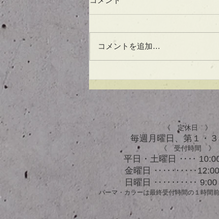
コメント
コメントを追加…
UVケアもできる！？アウト
バスオイル★
《 定休日 》
毎週月曜日、​第１・
《 受付時間 》
平日・土曜日 ‥‥ 10:00
金曜日 ‥‥‥‥‥12:00 
日曜日 ‥‥‥‥‥ 9:00 
パーマ・カラーは最終受付時間の１時間