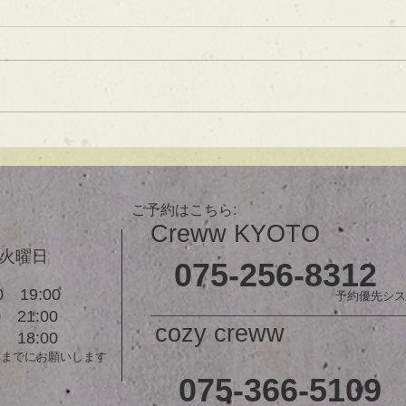
ブ】
あご下３ｃｍのラインボブ♪ ボブ
は大人気！内巻きでも外ハネでも
可愛い！ オーダーメイドカット
で貴方だけのまとまるボブを提供
します！ ぜひ一度お試しくださ
【シ
い♪ 【ご予約に関して】 平日は比
ュ！
較的ご予約に空きがあります。
メニューが決まらない方はご相談
ご予約はこちら:
クーポンをご活用下さいませ。...
Creww KYOTO
３火曜日
075-256-8312
 19:00
予約優先シス
21:00
cozy creww
18:00
前までにお願いします
075-366-5109