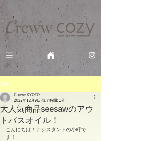
京都・四条 烏丸の美容室・美容院【Creww KYOTO (クルー)】【cozy creww(コージークルー)】 京都市 ヘ
アサロン​
​駐輪・駐車場あり
記事
Creww KYOTO
2022年12月9日
読了時間: 1分
大人気商品seesawのアウ
トバスオイル！
こんにちは！アシスタントの小畔で
す！