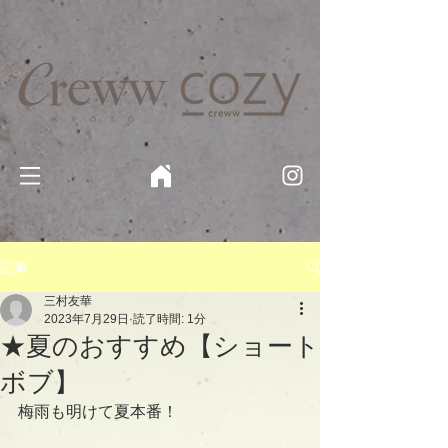
京都・四条 烏丸の美容室・美容院【Creww KYOTO (クルー)】【cozy creww(コージークルー)】 京都市 ヘ
アサロン​
​駐輪・駐車場あり
記事
三村友華
2023年7月29日
読了時間: 1分
★夏のおすすめ【ショート
ボブ】
梅雨も明けて夏本番！