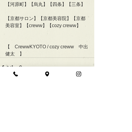
【河原町】【烏丸】【四条】【三条】
【京都サロン】【京都美容院】【京都
美容室】【creww】【cozy creww】
【　CrewwKYOTO / cozy creww　中出
健太　】
すべて表示
最新記事