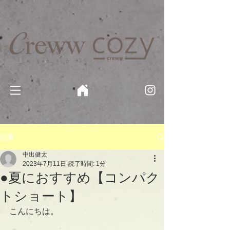
京都・四条 烏丸の美容室・美容院【Creww KYOTO (クルー)】【cozy creww(コージークルー)】 京都市 ヘ
アサロン​
​駐輪・駐車場あり
記事
中出健太
2023年7月11日
読了時間: 1分
●夏におすすめ【コンパク
トショート】
こんにちは。