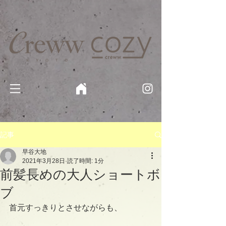
京都・四条 烏丸の美容室・美容院【Creww KYOTO (クルー)】【cozy creww(コージークルー)】 京都市 ヘ
アサロン​
​駐輪・駐車場あり
記事
早谷大地
2021年3月28日
読了時間: 1分
前髪長めの大人ショートボ
ブ
首元すっきりとさせながらも、