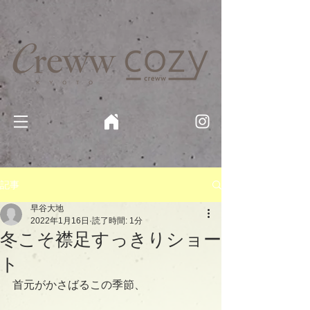
京都・四条 烏丸の美容室・美容院【Creww KYOTO (クルー)】【cozy creww(コージークルー)】 京都市 ヘ
アサロン​
​駐輪・駐車場あり
記事
早谷大地
2022年1月16日
読了時間: 1分
冬こそ襟足すっきりショー
ト
首元がかさばるこの季節、