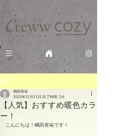
京都・四条 烏丸の美容室・美容院【Creww KYOTO (クルー)】【cozy creww(コージークルー)】 京都市 ヘ
アサロン​
​駐輪・駐車場あり
記事
嶋田有祐
2023年12月11日
読了時間: 1分
【人気】おすすめ暖色カラ
ー！
こんにちは！嶋田有祐です！