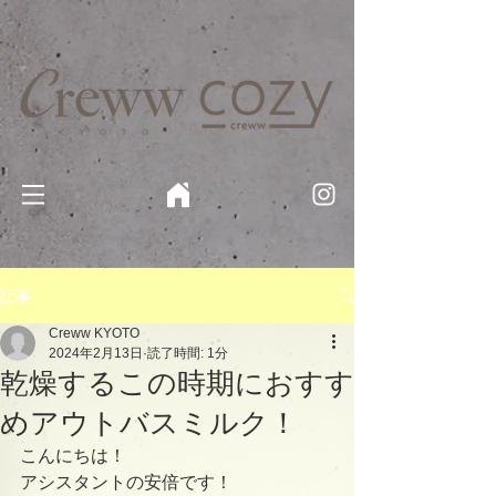
京都・四条 烏丸の美容室・美容院【Creww KYOTO (クルー)】【cozy creww(コージークルー)】 京都市 ヘ
アサロン​
​駐輪・駐車場あり
記事
Creww KYOTO
2024年2月13日
読了時間: 1分
乾燥するこの時期におすす
めアウトバスミルク！
こんにちは！
アシスタントの安倍です！