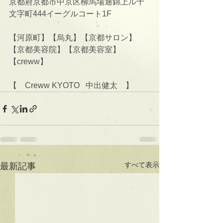
京都府京都市中京区柳馬場通錦上ル十
文字町444イーグルコート1F
【河原町】【烏丸】【京都サロン】
【京都美容院】【京都美容室】
【creww】
【　Creww KYOTO   中出健太　】
すべて表示
最新記事