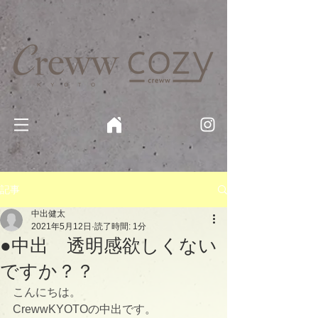
京都・四条 烏丸の美容室・美容院【Creww KYOTO (クルー)】【cozy creww(コージークルー)】 京都市 ヘ
アサロン​
​駐輪・駐車場あり
記事
中出健太
2021年5月12日
読了時間: 1分
●中出 透明感欲しくない
ですか？？
こんにちは。
CrewwKYOTOの中出です。