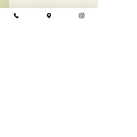
★ラインボブ【ぱつっと
ボブ】
あご下３ｃｍのラインボブ♪
コメント
ボブは大人気！内巻きでも外
ハネでも可愛い！ オーダーメ
イドカットで貴方だけのまと
コメントを追加…
【シンプル】メ
まるボブを提供します！ ぜひ
シュ！
一度お試しください♪ 【ご予
約に関して】 平日は比較的ご