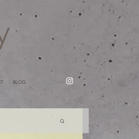
・美容院【Creww KYOTO (クルー)】【cozy creww(コージークルー)】 京都市 ヘアサロン​
​駐輪・駐車場あり
ST
BLOG