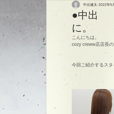
中出健太
2022年5
●中出 
に。
こんにちは。
cozy creww店店
今回ご紹介するスタ