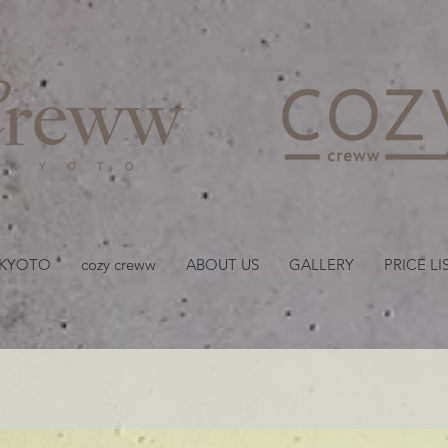
京都・四条 烏丸の美容室
 KYOTO
cozy creww
ABOUT US
GALLERY
PRICE LI