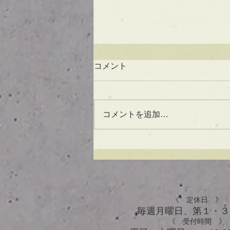
コメント
コメントを追加…
UVケアもできる！？アウト
バスオイル★
《 定休日 》
毎週月曜日、​第１・
《 受付時間 》