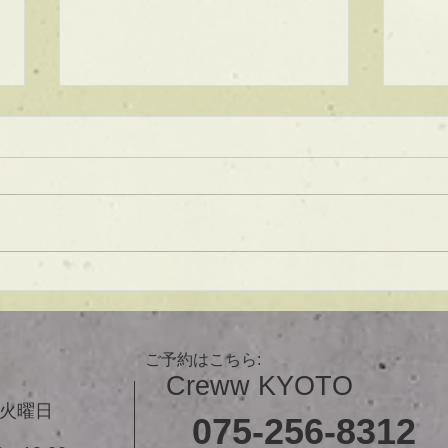
★ラインボブ【ぱつっとボ
ブ】
あご下３ｃｍのラインボブ♪ ボブ
は大人気！内巻きでも外ハネでも
可愛い！ オーダーメイドカット
で貴方だけのまとまるボブを提供
します！ ぜひ一度お試しくださ
【シ
い♪ 【ご予約に関して】 平日は比
ュ！
較的ご予約に空きがあります。
メニューが決まらない方はご相談
ご予約はこちら:
クーポンをご活用下さいませ。...
Creww KYOTO
３火曜日
075-256-8312