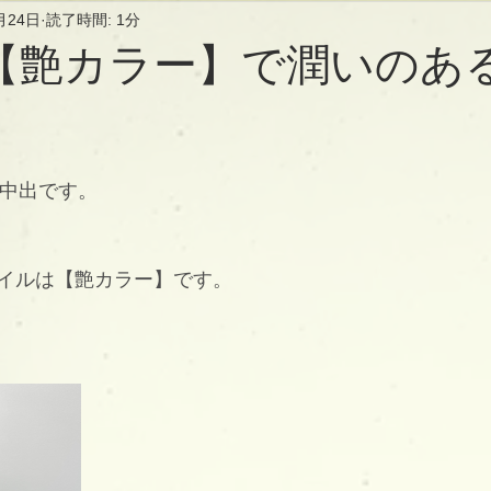
月24日
読了時間: 1分
【艶カラー】で潤いのあ
長の中出です。
イルは【艶カラー】です。