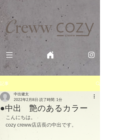
京都・四条 烏丸の美容室・美容院【Creww KYOTO (クルー)】【cozy creww(コージークルー)】 京都市 ヘ
アサロン​
​駐輪・駐車場あり
記事
中出健太
2022年2月8日
読了時間: 1分
●中出 艶のあるカラー
こんにちは。
cozy creww店店長の中出です。