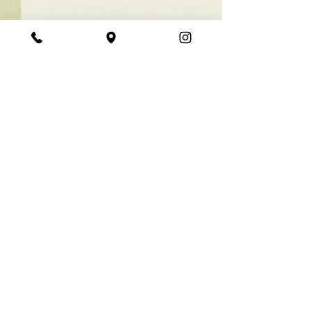
★ラインボブ【ぱつっと
ボブ】
あご下３ｃｍのラインボブ♪
コメント
ボブは大人気！内巻きでも外
ハネでも可愛い！ オーダーメ
イドカットで貴方だけのまと
コメントを追加…
【シンプル】メ
まるボブを提供します！ ぜひ
シュ！
一度お試しください♪ 【ご予
約に関して】 平日は比較的ご