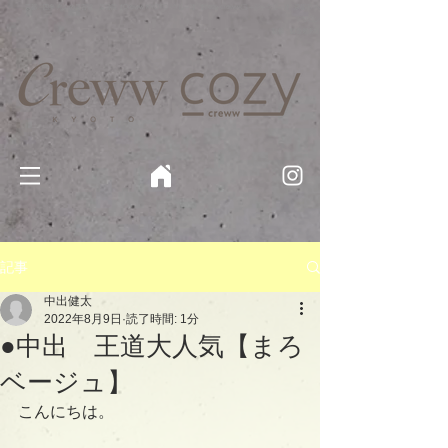
京都・四条 烏丸の美容室・美容院【Creww KYOTO (クルー)】【cozy creww(コージークルー)】 京都市 ヘ
アサロン​
​駐輪・駐車場あり
記事
中出健太
2022年8月9日
読了時間: 1分
●中出 王道大人気【まろ
ベージュ】
こんにちは。