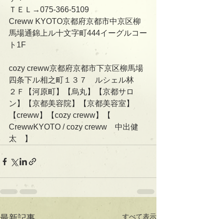
ＴＥＬ→075-366-5109
Creww KYOTO京都府京都市中京区柳
馬場通錦上ル十文字町444イーグルコー
ト1F
cozy creww京都府京都市下京区柳馬場
四条下ル相之町１３７　ルシェル林　
２Ｆ【河原町】【烏丸】【京都サロ
ン】【京都美容院】【京都美容室】
【creww】【cozy creww】【　
CrewwKYOTO / cozy creww　中出健
太　】
すべて表示
最新記事