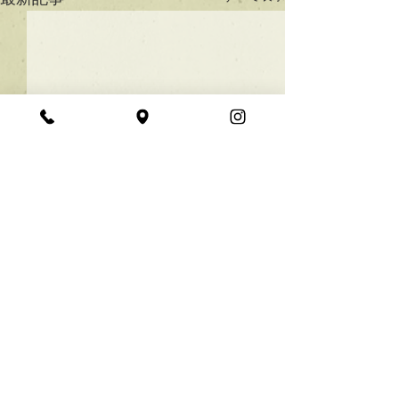
★ラインボブ【ぱつっと
ボブ】
あご下３ｃｍのラインボブ♪
コメント
ボブは大人気！内巻きでも外