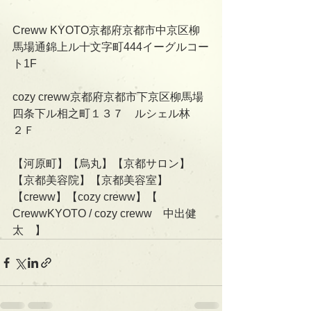
Creww KYOTO京都府京都市中京区柳
馬場通錦上ル十文字町444イーグルコー
ト1F
cozy creww京都府京都市下京区柳馬場
四条下ル相之町１３７　ルシェル林　
２Ｆ
【河原町】【烏丸】【京都サロン】
【京都美容院】【京都美容室】
【creww】【cozy creww】【　
CrewwKYOTO / cozy creww　中出健
太　】