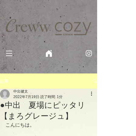
京都・四条 烏丸の美容室・美容院【Creww KYOTO (クルー)】【cozy creww(コージークルー)】 京都市 ヘ
アサロン​
​駐輪・駐車場あり
記事
中出健太
2022年7月19日
読了時間: 1分
●中出 夏場にピッタリ
【まろグレージュ】
こんにちは。