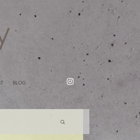
・美容院【Creww KYOTO (クルー)】【cozy creww(コージークルー)】 京都市 ヘアサロン​
​駐輪・駐車場あり
ST
BLOG