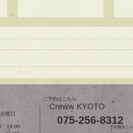
★ラインボブ【ぱつっとボ
ブ】
あご下３ｃｍのラインボブ♪ ボブ
は大人気！内巻きでも外ハネでも
可愛い！ オーダーメイドカット
で貴方だけのまとまるボブを提供
します！ ぜひ一度お試しくださ
【シ
い♪ 【ご予約に関して】 平日は比
ュ！
較的ご予約に空きがあります。
メニューが決まらない方はご相談
ご予約はこちら:
クーポンをご活用下さいませ。...
Creww KYOTO
３火曜日
075-256-8312
 19:00
予約優先シス