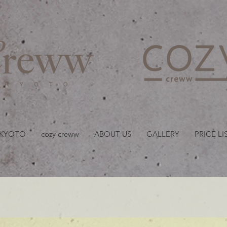
京都・四条 烏丸の美容室
 KYOTO
cozy creww
ABOUT US
GALLERY
PRICE LI