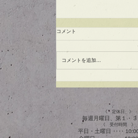
コメント
コメントを追加…
UVケアもできる！？アウト
バスオイル★
《 定休日 》
毎週月曜日、​第１・
《 受付時間 》
平日・土曜日 ‥‥ 10:00