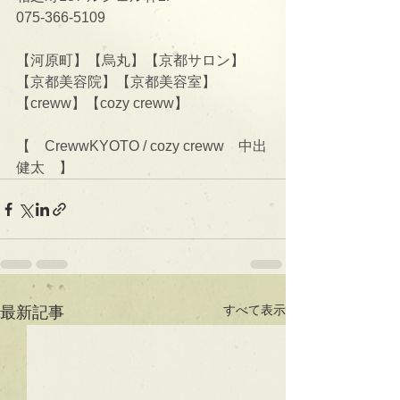
075-366-5109
【河原町】【烏丸】【京都サロン】
【京都美容院】【京都美容室】
【creww】【cozy creww】
【　CrewwKYOTO / cozy creww　中出
健太　】
すべて表示
最新記事