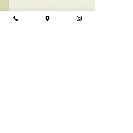
★ラインボブ【ぱつっと
ボブ】
あご下３ｃｍのラインボブ♪
コメント
ボブは大人気！内巻きでも外
ハネでも可愛い！ オーダーメ
イドカットで貴方だけのまと
コメントを追加…
【シンプル】メ
まるボブを提供します！ ぜひ
シュ！
一度お試しください♪ 【ご予