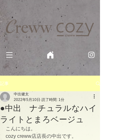
京都・四条 烏丸の美容室・美容院【Creww KYOTO (クルー)】【cozy creww(コージークルー)】 京都市 ヘ
アサロン​
​駐輪・駐車場あり
記事
中出健太
2022年5月10日
読了時間: 1分
●中出 ナチュラルなハイ
ライトとまろベージュ
こんにちは。
cozy creww店店長の中出です。