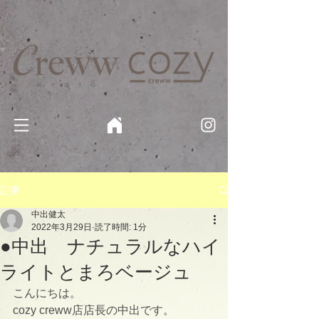
京都・四条 烏丸の美容室・美容院【Creww KYOTO (クルー)】【cozy creww(コージークルー)】 京都市 ヘ
アサロン​
​駐輪・駐車場あり
記事
中出健太
2022年3月29日
読了時間: 1分
●中出 ナチュラルなハイ
ライトとまろベージュ
こんにちは。
cozy creww店店長の中出です。