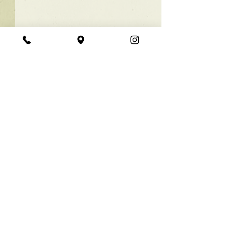
★ラインボブ【ぱつっと
ボブ】
あご下３ｃｍのラインボブ♪
コメント
ボブは大人気！内巻きでも外
ハネでも可愛い！ オーダーメ
イドカットで貴方だけのまと
コメントを追加…
【シンプル】メ
まるボブを提供します！ ぜひ
シュ！