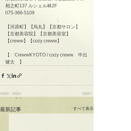
相之町137 ルシェル林2F
075-366-5109
【河原町】【烏丸】【京都サロン】
【京都美容院】【京都美容室】
【creww】【cozy creww】
【　CrewwKYOTO / cozy creww　中出
健太　】
すべて表示
最新記事