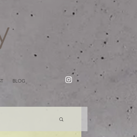
・美容院【Creww KYOTO (クルー)】【cozy creww(コージークルー)】 京都市 ヘアサロン​
​駐輪・駐車場あり
ST
BLOG