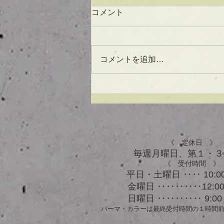
コメント
コメントを追加…
UVケアもできる！？アウト
バスオイル★
《 定休日 》
毎週月曜日、​第１・
《 受付時間 》
平日・土曜日 ‥‥ 10:00
金曜日 ‥‥‥‥‥12:00 
日曜日 ‥‥‥‥‥ 9:00 
パーマ・カラーは最終受付時間の１時間