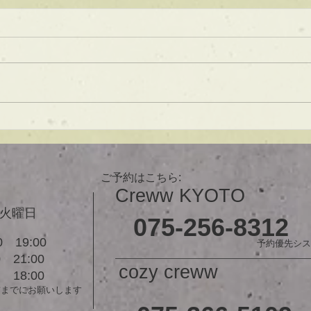
★ラインボブ【ぱつっとボ
ブ】
あご下３ｃｍのラインボブ♪ ボブ
は大人気！内巻きでも外ハネでも
可愛い！ オーダーメイドカット
で貴方だけのまとまるボブを提供
します！ ぜひ一度お試しくださ
【シ
い♪ 【ご予約に関して】 平日は比
ュ！
較的ご予約に空きがあります。
メニューが決まらない方はご相談
ご予約はこちら:
クーポンをご活用下さいませ。...
Creww KYOTO
３火曜日
075-256-8312
 19:00
予約優先シス
21:00
cozy creww
18:00
前までにお願いします