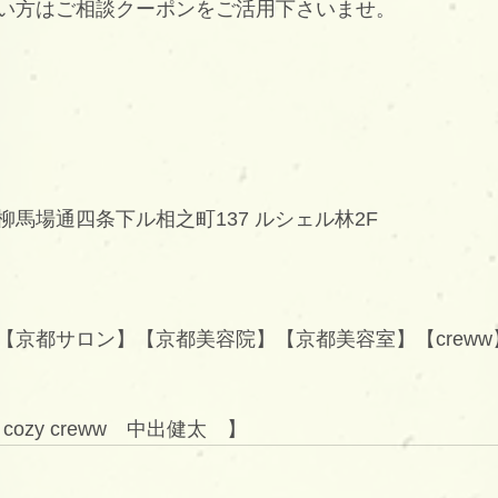
い方はご相談クーポンをご活用下さいませ。
馬場通四条下ル相之町137 ルシェル林2F
京都サロン】【京都美容院】【京都美容室】【creww】【
/ cozy creww　中出健太　】