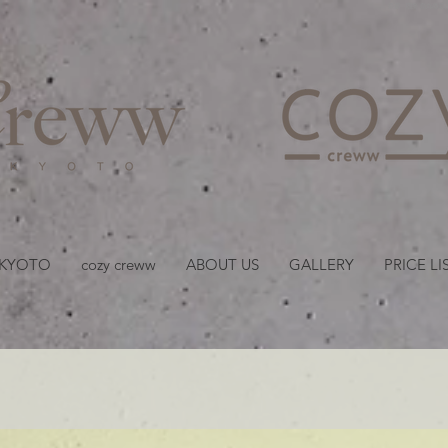
京都・四条 烏丸の美容室
 KYOTO
cozy creww
ABOUT US
GALLERY
PRICE LI