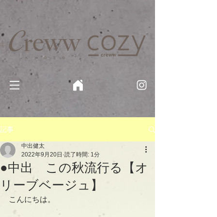
京都・四条 烏丸の美容室・美容院【Creww KYOTO (クルー)】【cozy creww(コージークルー)】 京都市 ヘ
アサロン​
​駐輪・駐車場あり
記事
中出健太
2022年9月20日
読了時間: 1分
●中出 この秋流行る【オ
リーブベージュ】
こんにちは。