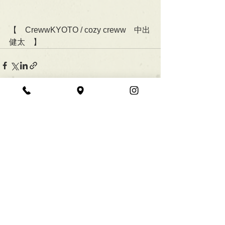
【　CrewwKYOTO / cozy creww　中出
健太　】
すべて表示
最新記事