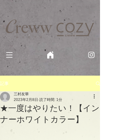
京都・四条 烏丸の美容室・美容院【Creww KYOTO (クルー)】【cozy creww(コージークルー)】 京都市 ヘ
アサロン​
​駐輪・駐車場あり
記事
三村友華
2023年2月8日
読了時間: 1分
★一度はやりたい！【イン
ナーホワイトカラー】