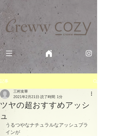
京都・四条 烏丸の美容室・美容院【Creww KYOTO (クルー)】【cozy creww(コージークルー)】 京都市 ヘ
アサロン​
​駐輪・駐車場あり
記事
三村友華
2021年2月21日
読了時間: 1分
ツヤの超おすすめアッシ
ュ
うるつやなナチュラルなアッシュブラ
インが