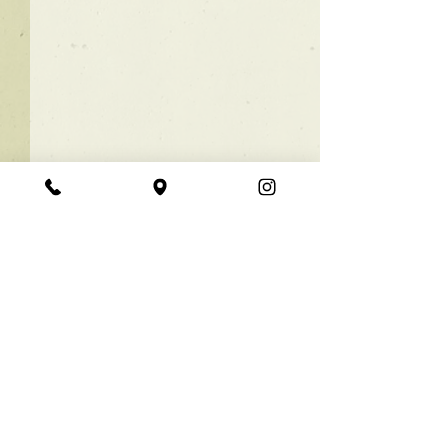
★ラインボブ【ぱつっと
ボブ】
あご下３ｃｍのラインボブ♪
コメント
ボブは大人気！内巻きでも外
ハネでも可愛い！ オーダーメ
イドカットで貴方だけのまと
コメントを追加…
【シンプル】メ
まるボブを提供します！ ぜひ
シュ！
一度お試しください♪ 【ご予