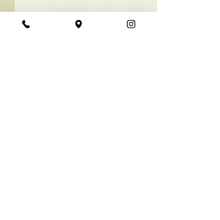
★ラインボブ【ぱつっと
ボブ】
あご下３ｃｍのラインボブ♪
コメント
ボブは大人気！内巻きでも外
ハネでも可愛い！ オーダーメ
イドカットで貴方だけのまと
コメントを追加…
【シンプル】メ
まるボブを提供します！ ぜひ
シュ！
一度お試しください♪ 【ご予
約に関して】 平日は比較的ご