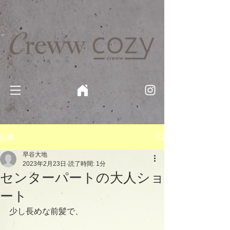
京都・四条 烏丸の美容室・美容院【Creww KYOTO (クルー)】【cozy creww(コージークルー)】 京都市 ヘ
アサロン​
​駐輪・駐車場あり
記事
早谷大地
2023年2月23日
読了時間: 1分
センターパートの大人ショ
ート
少し長めな前髪で、