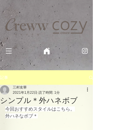
京都・四条 烏丸の美容室・美容院【Creww KYOTO (クルー)】【cozy creww(コージークルー)】 京都市 ヘ
アサロン​
​駐輪・駐車場あり
記事
三村友華
2021年1月22日
読了時間: 1分
シンプル＊外ハネボブ
今回おすすめスタイルはこちら。
外ハネなボブ＊