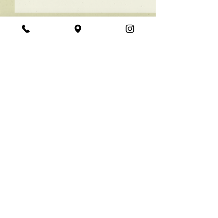
★ラインボブ【ぱつっと
ボブ】
あご下３ｃｍのラインボブ♪
コメント
ボブは大人気！内巻きでも外
ハネでも可愛い！ オーダーメ
イドカットで貴方だけのまと
コメントを追加…
【シンプル】メ
まるボブを提供します！ ぜひ
シュ！
一度お試しください♪ 【ご予
約に関して】 平日は比較的ご
予約に空きがあります。 メニ
《 定休日 》
毎週月曜日、​第１・３火曜日
ューが決まらない方はご相談
《 受付時間 》
クーポンをご活用下さいま
平日・土曜日 ‥‥ 10:00 19:00
金曜日 ‥‥‥‥‥12:00 21:00
せ。...
日曜日 ‥‥‥‥‥ 9:00 18:00
パーマ・カラーは最終受付時間の１時間前までにお願いします
Creww
KYOTO