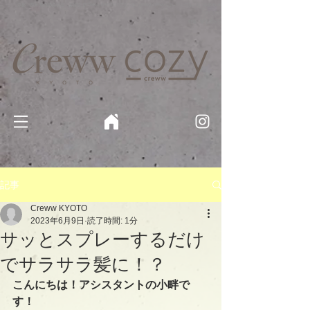
京都・四条 烏丸の美容室・美容院【Creww KYOTO (クルー)】【cozy creww(コージークルー)】 京都市 ヘ
アサロン​
​駐輪・駐車場あり
記事
Creww KYOTO
2023年6月9日
読了時間: 1分
サッとスプレーするだけ
でサラサラ髪に！？
こんにちは！アシスタントの小畔で
す！