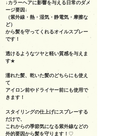
↓
カラーヘアに影響を与える日常のダメ
ージ要因
↓
（紫外線・熱・湿気・静電気・摩擦な
ど）
から髪を守ってくれるオイルスプレー
です！
透けるようなツヤと軽い質感を与えま
す
★
濡れた髪、乾いた髪のどちらにも使え
て
アイロン前やドライヤー前にも使用で
きます！
スタイリングの仕上げにスプレーする
だけで、
これからの季節気になる紫外線などの
外的要因から髪を守ります！
♡