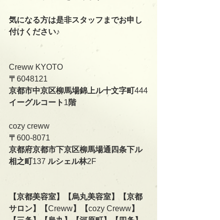
気になる方は是非スタッフまでお申し
付けください♪
Creww KYOTO
〒
6048121
京都市中京区柳馬場錦上ル十文字町
444
イーグルコート
1
階
cozy creww
〒
600-8071
京都府京都市下京区柳馬場通四条下ル
相之町
137 
ルシェル林
2F   
【京都美容室】【烏丸美容室】【京都
サロン】【
Creww
】【
cozy Creww
】