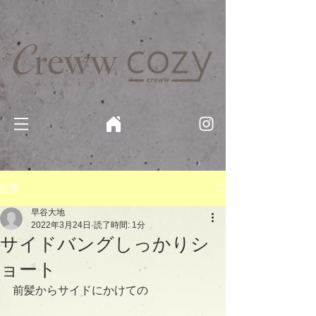
京都・四条 烏丸の美容室・美容院【Creww KYOTO (クルー)】【cozy creww(コージークルー)】 京都市 ヘ
アサロン​
​駐輪・駐車場あり
記事
早谷大地
2022年3月24日
読了時間: 1分
サイドバングしっかりシ
ョート
前髪からサイドにかけての