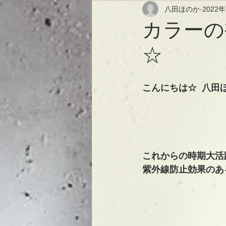
八田ほのか
2022
カラーの
☆
こんにちは☆  八田
これからの時期大活
紫外線防止効果のあ