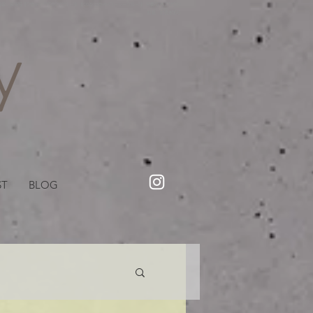
・美容院【Creww KYOTO (クルー)】【cozy creww(コージークルー)】 京都市 ヘアサロン​
​駐輪・駐車場あり
ST
BLOG