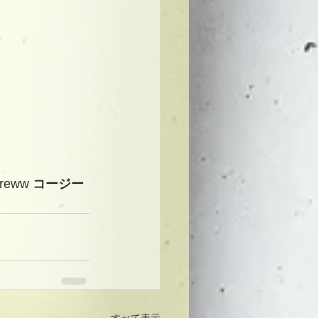
creww 
コージー
すべて表示