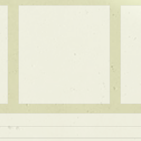
★ラインボブ【ぱつっとボ
ブ】
あご下３ｃｍのラインボブ♪ ボブ