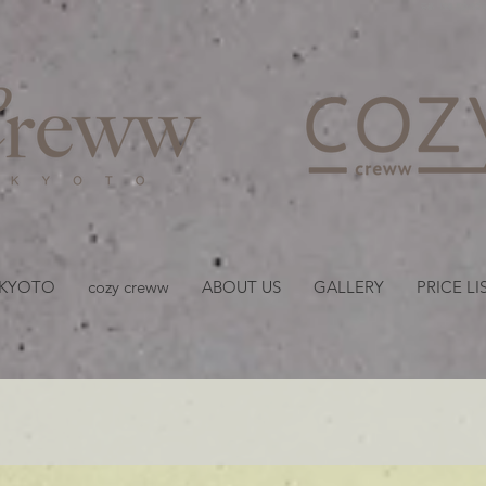
京都・四条 烏丸の美容室
 KYOTO
cozy creww
ABOUT US
GALLERY
PRICE LI