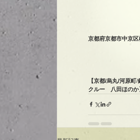
京都府京都市中京区
【京都/烏丸/河原町
/
クルー　八田ほのか