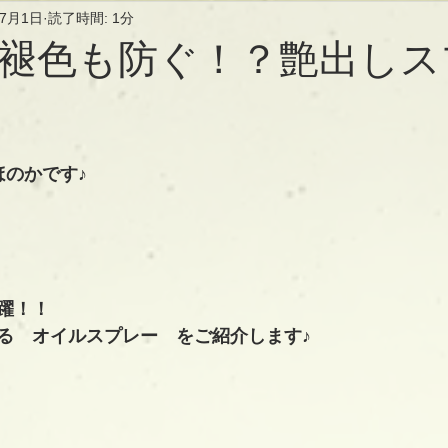
年7月1日
読了時間: 1分
褪色も防ぐ！？艶出しス
ほのかです♪
躍！！
る　オイルスプレー　をご紹介します♪