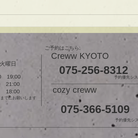
は大人気！内巻きでも外ハネでも
可愛い！ オーダーメイドカット
で貴方だけのまとまるボブを提供
します！ ぜひ一度お試しくださ
【シ
い♪ 【ご予約に関して】 平日は比
ュ！
較的ご予約に空きがあります。
メニューが決まらない方はご相談
ご予約はこちら:
クーポンをご活用下さいませ。...
Creww KYOTO
３火曜日
075-256-8312
 19:00
予約優先シス
21:00
cozy creww
18:00
前までにお願いします
075-366-5109
予約優先シ