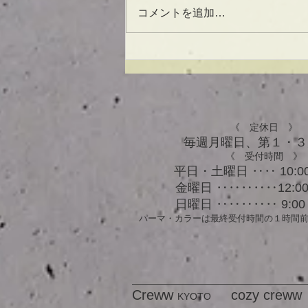
コメントを追加…
UVケアもできる！？アウト
バスオイル★
《 定休日 》
毎週月曜日、​第１・
《 受付時間 》
平日・土曜日 ‥‥ 10:00
金曜日 ‥‥‥‥‥12:00 
日曜日 ‥‥‥‥‥ 9:00 
パーマ・カラーは最終受付時間の１時間
Creww
cozy creww
KYOTO