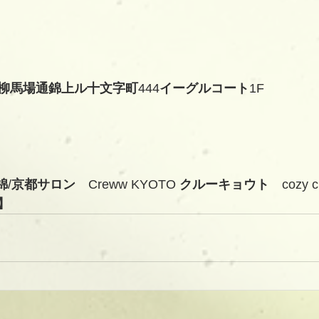
柳馬場通錦上ル十文字町
444
イーグルコート
1F
錦
/
京都サロン　
Creww KYOTO 
クルーキョウト　
cozy 
】