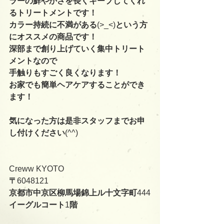
ラーの鮮やかさを長くキープしてくれ
るトリートメントです！
カラー持続に不満がある
(>_<)
という方
にオススメの商品です！
深部まで創り上げていく集中トリート
メントなので
手触りもすごく良くなります！
お家でも簡単ヘアケアすることができ
ます！
気になった方は是非スタッフまでお申
し付けください
(^^)
Creww KYOTO
〒
6048121
京都市中京区柳馬場錦上ル十文字町
444
イーグルコート
1
階