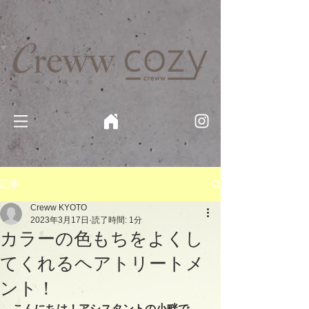
京都・四条 烏丸の美容室・美容院【Creww KYOTO (クルー)】【cozy creww(コージークルー)】 京都市 ヘ
アサロン​
​駐輪・駐車場あり
記事
Creww KYOTO
2023年3月17日
読了時間: 1分
カラーの色もちをよくし
てくれるヘアトリートメ
ント！
こんにちは！アシスタントの小畔で