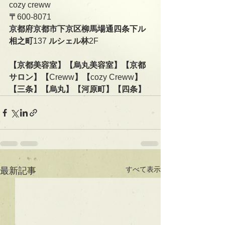
cozy creww
〒
600-8071
京都府京都市下京区柳馬場通四条下ル
相之町
137 
ルシェル林
2F   
【京都美容室】【烏丸美容室】【京都
サロン】【
Creww
】【
cozy Creww
】
【三条】【烏丸】【河原町】【四条】
すべて表示
最新記事