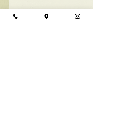
★ラインボブ【ぱつっと
ボブ】
あご下３ｃｍのラインボブ♪
コメント
ボブは大人気！内巻きでも外
ハネでも可愛い！ オーダーメ
イドカットで貴方だけのまと
コメントを追加…
【シンプル】メ
まるボブを提供します！ ぜひ
シュ！
一度お試しください♪ 【ご予
約に関して】 平日は比較的ご