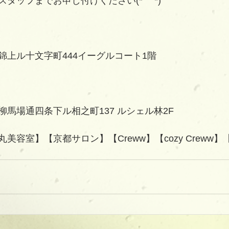
タッフまでお申し付けください(*´꒳`*)
錦上ル十文字町444イーグルコート1階
馬場通四条下ル相之町137 ルシェル林2F   
美容室】【京都サロン】【Creww】【cozy Creww