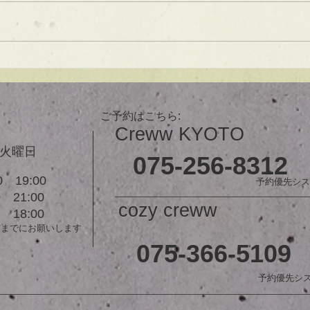
は大人気！内巻きでも外ハネでも
可愛い！ オーダーメイドカット
で貴方だけのまとまるボブを提供
します！ ぜひ一度お試しくださ
【シ
い♪ 【ご予約に関して】 平日は比
ュ！
較的ご予約に空きがあります。
メニューが決まらない方はご相談
ご予約はこちら:
クーポンをご活用下さいませ。...
Creww KYOTO
３火曜日
075-256-8312
 19:00
予約優先シス
21:00
cozy creww
18:00
前までにお願いします
075-366-5109
予約優先シ