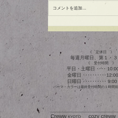
コメントを追加…
UVケアもできる！？アウト
バスオイル★
《 定休日 》
毎週月曜日、​第１・
《 受付時間 》
平日・土曜日 ‥‥ 10:00
金曜日 ‥‥‥‥‥12:00 
日曜日 ‥‥‥‥‥ 9:00 
パーマ・カラーは最終受付時間の１時間
Creww
cozy creww
KYOTO