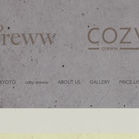
京都・四条 烏丸の美容室
 KYOTO
cozy creww
ABOUT US
GALLERY
PRICE LI