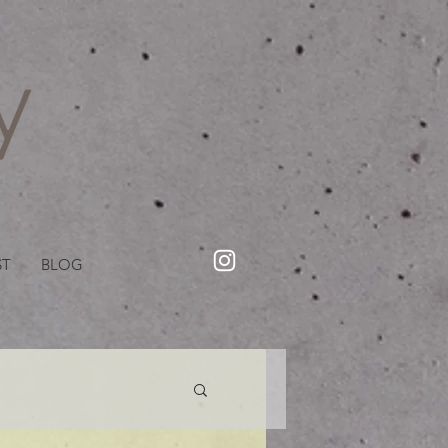
・美容院【Creww KYOTO (クルー)】【cozy creww(コージークルー)】 京都市 ヘアサロン​
​駐輪・駐車場あり
ST
BLOG