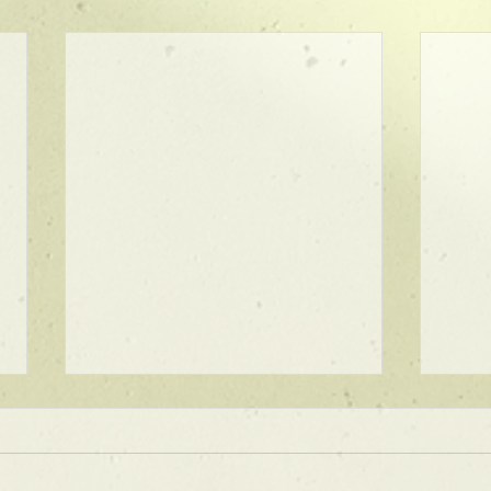
★ラインボブ【ぱつっとボ
ブ】
あご下３ｃｍのラインボブ♪ ボブ